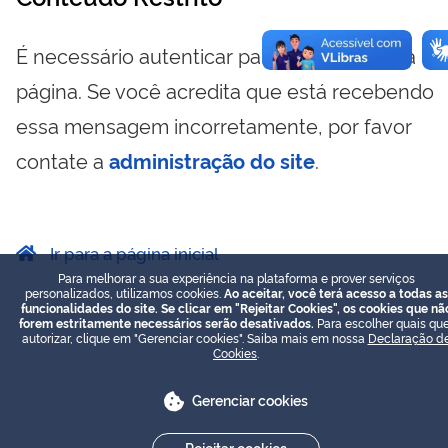
É necessário autenticar para visualizar essa
página. Se você acredita que está recebendo
essa mensagem incorretamente, por favor
contate a
administração do site
.
Ir para a página inicial
Para melhorar a sua experiência na plataforma e prover serviços
personalizados, utilizamos cookies.
Ao aceitar, você terá acesso a todas as
funcionalidades do site. Se clicar em "Rejeitar Cookies", os cookies que nã
forem estritamente necessários serão desativados.
Para escolher quais que
autorizar, clique em "Gerenciar cookies". Saiba mais em nossa
Declaração d
Cookies
.
Gerenciar cookies
Rejeitar cookies