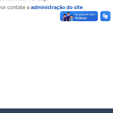
vor contate a
administração do site
.