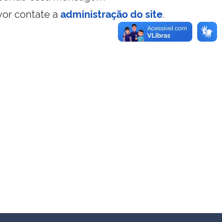
vor contate a
administração do site
.