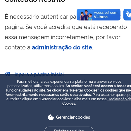
É necessário autenticar para visualizar essa
página. Se você acredita que está recebendo
essa mensagem incorretamente, por favor
contate a
administração do site
.
Ir para a página inicial
Para melhorar a sua experiência na plataforma e prover serviços
personalizados, utilizamos cookies.
Ao aceitar, você terá acesso a todas as
funcionalidades do site. Se clicar em "Rejeitar Cookies", os cookies que nã
forem estritamente necessários serão desativados.
Para escolher quais que
autorizar, clique em "Gerenciar cookies". Saiba mais em nossa
Declaração d
Cookies
.
Gerenciar cookies
Rejeitar cookies