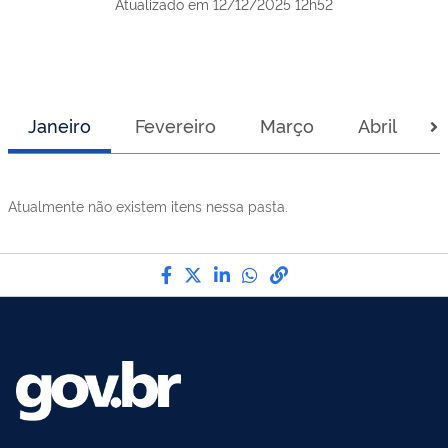
Atualizado em
12/12/2025 12h52
Janeiro
Fevereiro
Março
Abril
Atualmente não existem itens nessa pasta.
Compartilhe por Facebook
Compartilhe por Twitter
Compartilhe por LinkedI
Compartilhe por Wha
link para Copiar pa