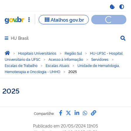
HU Brasil
Abrir menu principal de navegação
Você está aqui:
Página Inicial
Hospitais Universitários
Região Sul
HU-UFSC - Hospital
Universitário da UFSC
Acesso à Informação
Servidores
Escalas de Trabalho
Escalas Atuais
Unidade de Hematologia,
Hemoterapia e Oncologia - UHHO
2025
2025
Compartilhe por Facebook
Compartilhe por Twitter
Compartilhe por Lin
Compartilhe por
link para Copi
Compartilhe:
Publicado em
20/05/2024 11h05