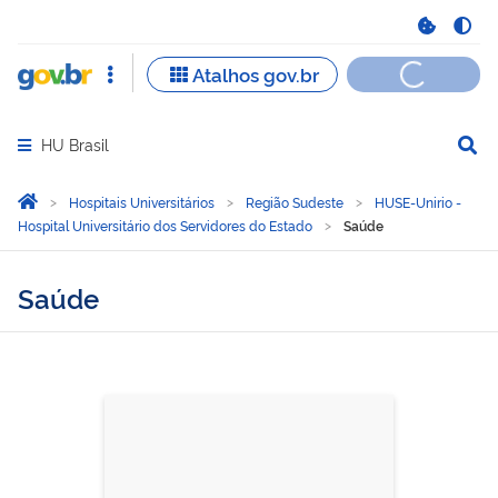
HU Brasil
Abrir menu principal de navegação
Você está aqui:
Página Inicial
Hospitais Universitários
Região Sudeste
HUSE-Unirio -
Hospital Universitário dos Servidores do Estado
Saúde
Saúde