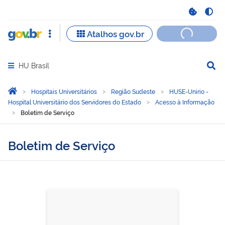
HU Brasil
Abrir menu principal de navegação
Você está aqui:
Página Inicial
Hospitais Universitários
Região Sudeste
HUSE-Unirio -
Hospital Universitário dos Servidores do Estado
Acesso à Informação
Boletim de Serviço
Boletim de Serviço