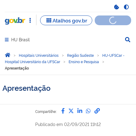
HU Brasil
Abrir menu principal de navegação
Você está aqui:
Página Inicial
Hospitais Universitários
Região Sudeste
HU-UFSCar -
Hospital Universitário da UFSCar
Ensino e Pesquisa
Apresentação
Apresentação
Compartilhe por Facebook
Compartilhe por Twitter
Compartilhe por Lin
Compartilhe por
link para Copi
Compartilhe:
Publicado em
02/09/2021 11h12