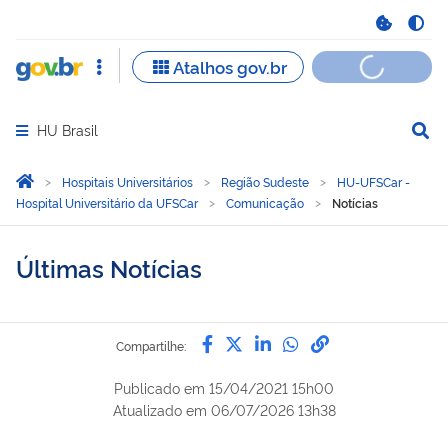
HU Brasil
Abrir menu principal de navegação
Você está aqui:
Página Inicial
Hospitais Universitários
Região Sudeste
HU-UFSCar -
Hospital Universitário da UFSCar
Comunicação
Notícias
Últimas Notícias
Compartilhe por Facebook
Compartilhe por Twitter
Compartilhe por Lin
Compartilhe por
link para Copi
Compartilhe:
Publicado em
15/04/2021 15h00
Atualizado em
06/07/2026 13h38