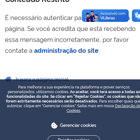
É necessário autenticar para visualizar essa
página. Se você acredita que está recebendo
essa mensagem incorretamente, por favor
contate a
administração do site
.
Ir para a página inicial
Para melhorar a sua experiência na plataforma e prover serviços
personalizados, utilizamos cookies.
Ao aceitar, você terá acesso a todas as
funcionalidades do site. Se clicar em "Rejeitar Cookies", os cookies que nã
forem estritamente necessários serão desativados.
Para escolher quais que
autorizar, clique em "Gerenciar cookies". Saiba mais em nossa
Declaração d
Cookies
.
Gerenciar cookies
Rejeitar cookies