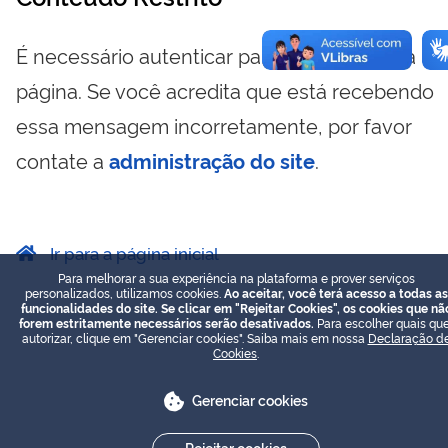
É necessário autenticar para visualizar essa
página. Se você acredita que está recebendo
essa mensagem incorretamente, por favor
contate a
administração do site
.
Ir para a página inicial
Para melhorar a sua experiência na plataforma e prover serviços
personalizados, utilizamos cookies.
Ao aceitar, você terá acesso a todas as
funcionalidades do site. Se clicar em "Rejeitar Cookies", os cookies que nã
forem estritamente necessários serão desativados.
Para escolher quais que
autorizar, clique em "Gerenciar cookies". Saiba mais em nossa
Declaração d
Cookies
.
Gerenciar cookies
Rejeitar cookies