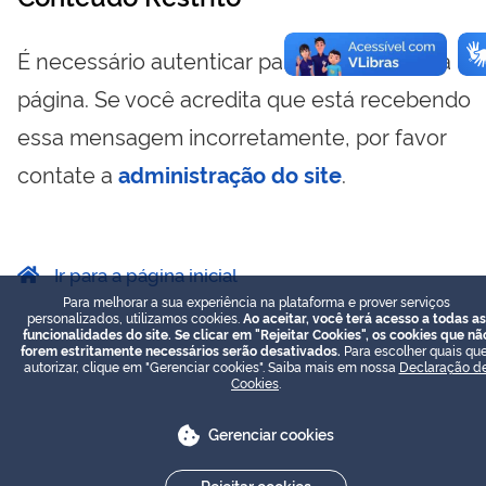
É necessário autenticar para visualizar essa
página. Se você acredita que está recebendo
essa mensagem incorretamente, por favor
contate a
administração do site
.
Ir para a página inicial
Para melhorar a sua experiência na plataforma e prover serviços
personalizados, utilizamos cookies.
Ao aceitar, você terá acesso a todas as
funcionalidades do site. Se clicar em "Rejeitar Cookies", os cookies que nã
forem estritamente necessários serão desativados.
Para escolher quais que
autorizar, clique em "Gerenciar cookies". Saiba mais em nossa
Declaração d
Cookies
.
Gerenciar cookies
Rejeitar cookies