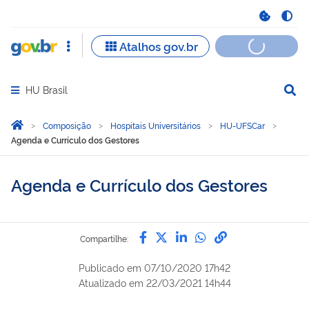
HU Brasil
Abrir menu principal de navegação
Você está aqui:
Página Inicial
Composição
Hospitais Universitários
HU-UFSCar
Agenda e Currículo dos Gestores
Agenda e Currículo dos Gestores
Compartilhe por Facebook
Compartilhe por Twitter
Compartilhe por Lin
Compartilhe por
link para Copi
Compartilhe:
Publicado em
07/10/2020 17h42
Atualizado em
22/03/2021 14h44