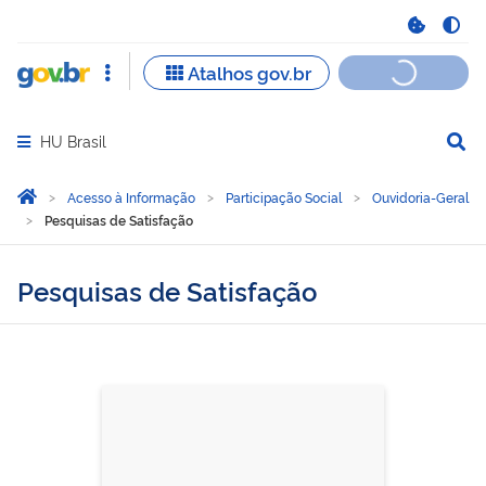
HU Brasil
Abrir menu principal de navegação
Você está aqui:
Página Inicial
Acesso à Informação
Participação Social
Ouvidoria-Geral
Pesquisas de Satisfação
Pesquisas de Satisfação