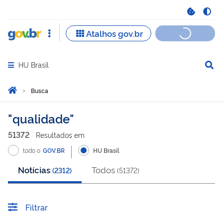
HU Brasil
Abrir menu principal de navegação
Você está aqui:
Página Inicial
Busca
Busca
qualidade
51372
Resultado
s
em
todo o
GOV.BR
HU Brasil
Notícias
Todos
(
2312
)
(
51372
)
Filtrar