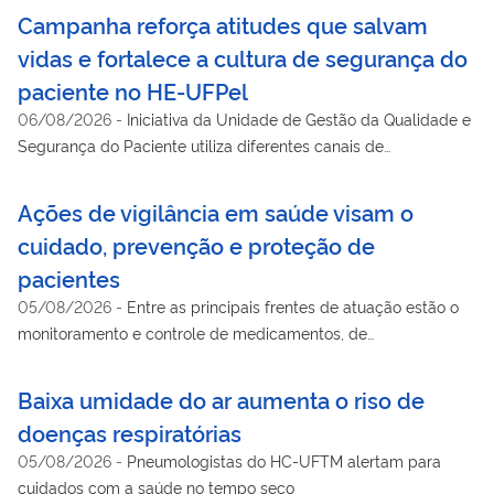
infecção pelo vírus
Campanha reforça atitudes que salvam
vidas e fortalece a cultura de segurança do
paciente no HE-UFPel
06/08/2026
-
Iniciativa da Unidade de Gestão da Qualidade e
Segurança do Paciente utiliza diferentes canais de
comunicação para manter os protocolos assistenciais
presentes no dia a dia dos profissionais e contribuir para a
Ações de vigilância em saúde visam o
prevenção de eventos adversos.
cuidado, prevenção e proteção de
pacientes
05/08/2026
-
Entre as principais frentes de atuação estão o
monitoramento e controle de medicamentos, de
hemocomponentes, e de produtos e equipamentos de saúde
Baixa umidade do ar aumenta o riso de
doenças respiratórias
05/08/2026
-
Pneumologistas do HC-UFTM alertam para
cuidados com a saúde no tempo seco