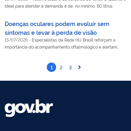
ideal para atender à demanda é de, no mínimo, 60 litros
Doenças oculares podem evoluir sem
sintomas e levar à perda de visão
15/07/2026
-
Especialistas da Rede HU Brasil reforçam a
importância do acompanhamento oftalmológico e alertam
para doenças que evoluem sem sintomas e podem levar à
cegueira evitável
1
2
3