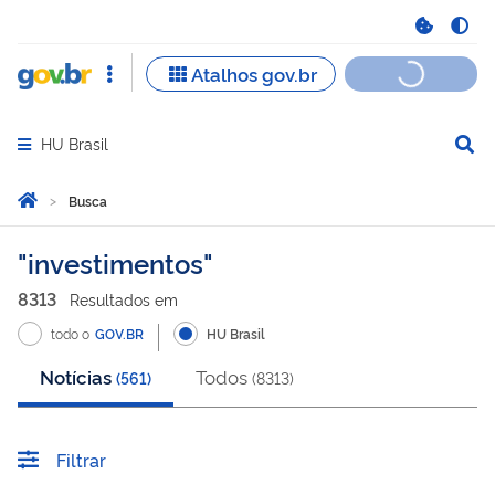
HU Brasil
Abrir menu principal de navegação
Você está aqui:
Página Inicial
Busca
Busca
investimentos
8313
Resultado
s
em
todo o
GOV.BR
HU Brasil
Notícias
Todos
(
561
)
(
8313
)
Filtrar