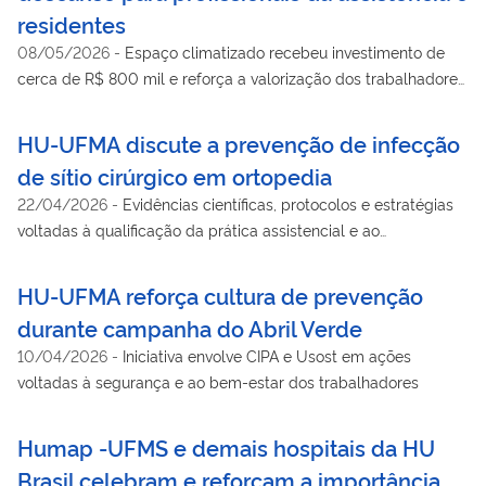
residentes
08/05/2026
-
Espaço climatizado recebeu investimento de
cerca de R$ 800 mil e reforça a valorização dos trabalhadores
da saúde e da assistência hospitalar
HU-UFMA discute a prevenção de infecção
de sítio cirúrgico em ortopedia
22/04/2026
-
Evidências científicas, protocolos e estratégias
voltadas à qualificação da prática assistencial e ao
fortalecimento da segurança do paciente foram foco do
evento
HU-UFMA reforça cultura de prevenção
durante campanha do Abril Verde
10/04/2026
-
Iniciativa envolve CIPA e Usost em ações
voltadas à segurança e ao bem-estar dos trabalhadores
Humap -UFMS e demais hospitais da HU
Brasil celebram e reforçam a importância