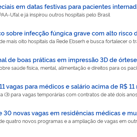
peciais em datas festivas para pacientes interna
-Ufal e já inspirou outros hospitais pelo Brasil
o sobre infecção fúngica grave com alto risco 
o de mais oito hospitais da Rede Ebserh e busca fortalecer 
nal de boas práticas em impressão 3D de órteses
obre saúde física, mental, alimentação e direitos para os pac
 vagas para médicos e salário acima de R$ 11 
ra (3) para vagas temporárias com contratos de até dois ano
30 novas vagas em residências médicas e mult
 de quatro novos programas e a ampliação de vagas em outras