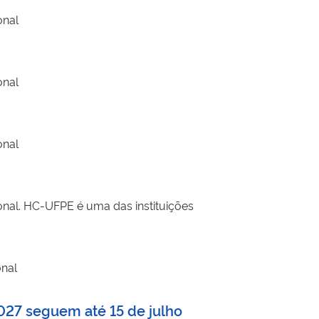
onal
onal
onal
onal. HC-UFPE é uma das instituições
onal
027 seguem até 15 de julho