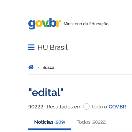
HU Brasil
Abrir menu principal de navegação
Você está aqui:
Página Inicial
Busca
Busca
edital
Resultado
s
em
todo o
90222
GOV.BR
Notícias
Todos
(
609
)
(
90222
)