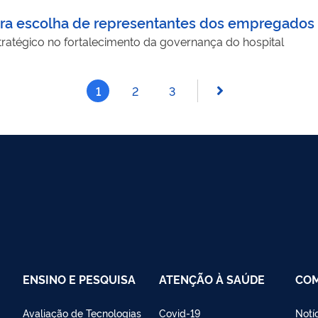
ara escolha de representantes dos empregados 
atégico no fortalecimento da governança do hospital
1
2
3
ENSINO E PESQUISA
ATENÇÃO À SAÚDE
CO
Avaliação de Tecnologias
Covid-19
Notí