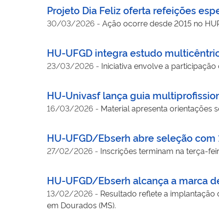
Projeto Dia Feliz oferta refeições es
30/03/2026
-
Ação ocorre desde 2015 no HUPAA
HU-UFGD integra estudo multicêntric
23/03/2026
-
Iniciativa envolve a participaçã
HU-Univasf lança guia multiprofissio
16/03/2026
-
Material apresenta orientações s
HU-UFGD/Ebserh abre seleção com 11
27/02/2026
-
Inscrições terminam na terça-fei
HU-UFGD/Ebserh alcança a marca de 
13/02/2026
-
Resultado reflete a implantação
em Dourados (MS).