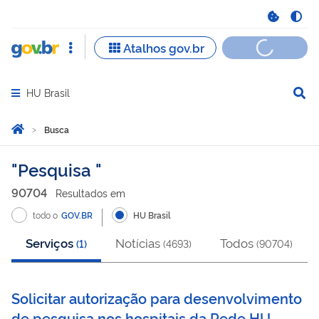
HU Brasil
Abrir menu principal de navegação
Você está aqui:
Página Inicial
Busca
Busca
Pesquisa
90704
Resultado
s
em
todo o
GOV.BR
HU Brasil
Serviços
Notícias
Todos
(
1
)
(
4693
)
(
90704
)
Solicitar autorização para desenvolvimento
de pesquisa nos hospitais da Rede HU