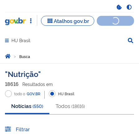
HU Brasil
Abrir menu principal de navegação
Você está aqui:
Página Inicial
Busca
Busca
Nutrição
18616
Resultado
s
em
todo o
GOV.BR
HU Brasil
Notícias
Todos
(
550
)
(
18616
)
Filtrar