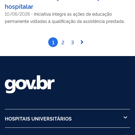
hospitalar
10/06/2026
-
Iniciativa integra as ações de educação
permanente voltadas à qualificação da assistência prestada
aos pacientes do SUS
1
2
3
HOSPITAIS UNIVERSITÁRIOS