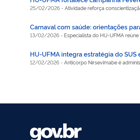
25/02/2026
-
Atividade reforça conscientizaç
Carnaval com saúde: orientações par
13/02/2026
-
Especialista do HU-UFMA reúne d
HU-UFMA integra estratégia do SUS 
12/02/2026
-
Anticorpo Nirsevimabe é admini