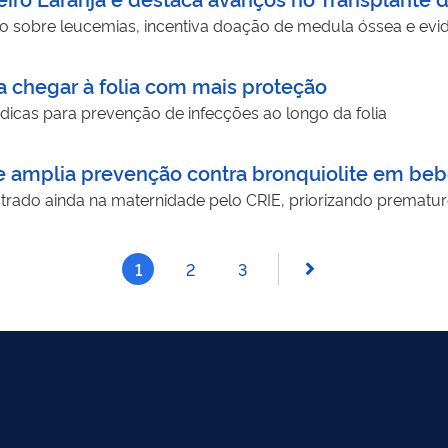
ão sobre leucemias, incentiva doação de medula óssea e ev
a chegar à folia com mais proteção
icas para prevenção de infecções ao longo da folia
e amplia prevenção contra bronquiolite em be
strado ainda na maternidade pelo CRIE, priorizando premat
1
2
3