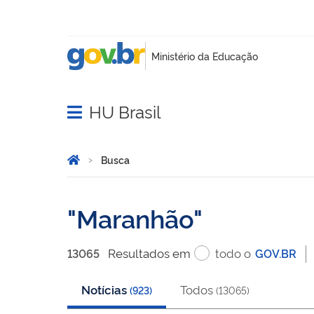
HU Brasil
Abrir menu principal de navegação
Você está aqui:
Página Inicial
Busca
Busca
Maranhão
Resultado
s
em
todo o
13065
GOV.BR
Notícias
Todos
(
923
)
(
13065
)