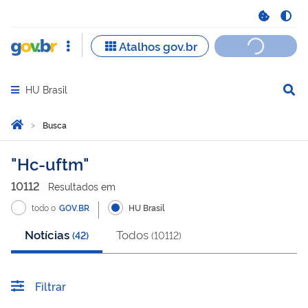
HU Brasil
Abrir menu principal de navegação
Você está aqui:
Página Inicial
Busca
Busca
Hc-uftm
10112
Resultado
s
em
todo o
GOV.BR
HU Brasil
Notícias
Todos
(
42
)
(
10112
)
Filtrar