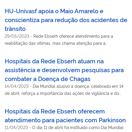
HU-Univasf apoia o Maio Amarelo e
conscientiza para redução dos acidentes de
trânsito
29/05/2023
-
Rede Ebserh oferece atendimento para a
reabilitação das vítimas, mas chama atenção para a
importância dos cuidados no tráfego
Hospitais da Rede Ebserh atuam na
assistência e desenvolvem pesquisas para
combater a Doença de Chagas
14/04/2023
-
Dia Mundial alusivo à doença, celebrado em 14
de abril, reforça a importância das ações de vigilância e do
diagnóstico precoce. HC-UFG possui um serviço especializado
para o diagnóstico, tratamento e desenvolvimentos de
Hospitais da Rede Ebserh oferecem
pesquisas sobre a doença.
atendimento para pacientes com Parkinson
11/04/2023
-
O dia 11 de abril foi instituído como Dia Mundial