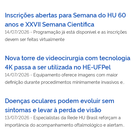
para doenças que evoluem sem sintomas e podem levar à
cegueira evitável
Inscrições abertas para Semana do HU 60
anos e XXVII Semana Científica
14/07/2026
-
Programação já está disponível e as inscrições
devem ser feitas virtualmente
Nova torre de videocirurgia com tecnologia
4K passa a ser utilizada no HE-UFPel
14/07/2026
-
Equipamento oferece imagens com maior
definição durante procedimentos minimamente invasivos e
será utilizado nas atividades de ensino na instituição
Doenças oculares podem evoluir sem
sintomas e levar à perda de visão
13/07/2026
-
Especialistas da Rede HU Brasil reforçam a
importância do acompanhamento oftalmológico e alertam
para doenças que evoluem sem sintomas e podem levar à