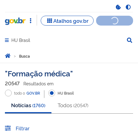
HU Brasil
Abrir menu principal de navegação
Você está aqui:
Página Inicial
Busca
Busca
Formação médica
20547
Resultado
s
em
todo o
GOV.BR
HU Brasil
Notícias
Todos
(
1760
)
(
20547
)
Filtrar