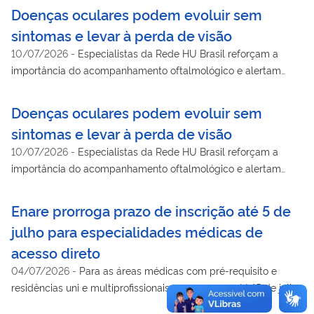
cegueira evitável
Doenças oculares podem evoluir sem
sintomas e levar à perda de visão
10/07/2026
-
Especialistas da Rede HU Brasil reforçam a
importância do acompanhamento oftalmológico e alertam
para doenças que evoluem sem sintomas e podem levar à
cegueira evitável
Doenças oculares podem evoluir sem
sintomas e levar à perda de visão
10/07/2026
-
Especialistas da Rede HU Brasil reforçam a
importância do acompanhamento oftalmológico e alertam
para doenças que evoluem sem sintomas e podem levar à
cegueira evitável
Enare prorroga prazo de inscrição até 5 de
julho para especialidades médicas de
acesso direto
04/07/2026
-
Para as áreas médicas com pré-requisito e
residências uni e multiprofissionais, prazo segue até 15 de julho