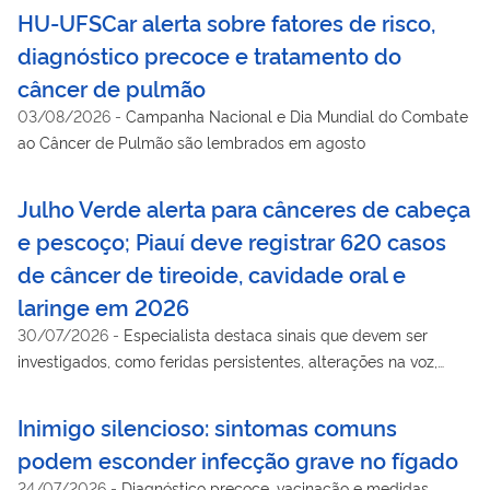
HU-UFSCar alerta sobre fatores de risco,
diagnóstico precoce e tratamento do
câncer de pulmão
03/08/2026
-
Campanha Nacional e Dia Mundial do Combate
ao Câncer de Pulmão são lembrados em agosto
Julho Verde alerta para cânceres de cabeça
e pescoço; Piauí deve registrar 620 casos
de câncer de tireoide, cavidade oral e
laringe em 2026
30/07/2026
-
Especialista destaca sinais que devem ser
investigados, como feridas persistentes, alterações na voz,
dificuldade para engolir e nódulos no pescoço
Inimigo silencioso: sintomas comuns
podem esconder infecção grave no fígado
24/07/2026
-
Diagnóstico precoce, vacinação e medidas