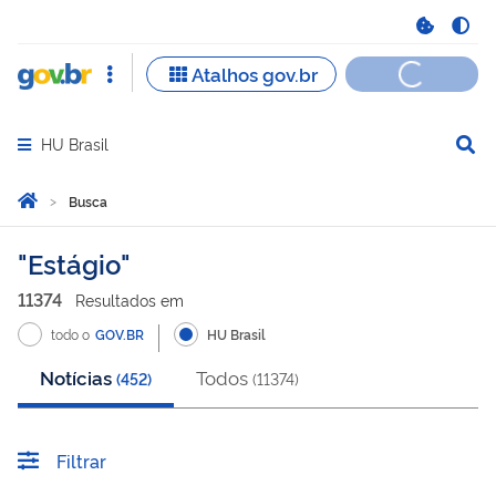
HU Brasil
Abrir menu principal de navegação
Você está aqui:
Página Inicial
Busca
Busca
Estágio
11374
Resultado
s
em
todo o
GOV.BR
HU Brasil
Notícias
Todos
(
452
)
(
11374
)
Filtrar