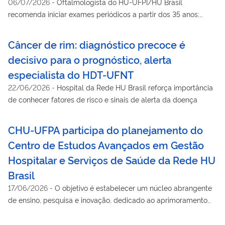
06/07/2026
-
Oftalmologista do HU-UFPI/HU Brasil
recomenda iniciar exames periódicos a partir dos 35 anos;
pessoas com fatores de risco devem começar mais cedo
Câncer de rim: diagnóstico precoce é
decisivo para o prognóstico, alerta
especialista do HDT-UFNT
22/06/2026
-
Hospital da Rede HU Brasil reforça importância
de conhecer fatores de risco e sinais de alerta da doença
CHU-UFPA participa do planejamento do
Centro de Estudos Avançados em Gestão
Hospitalar e Serviços de Saúde da Rede HU
Brasil
17/06/2026
-
O objetivo é estabelecer um núcleo abrangente
de ensino, pesquisa e inovação, dedicado ao aprimoramento
da formação de gestores nos HUFs