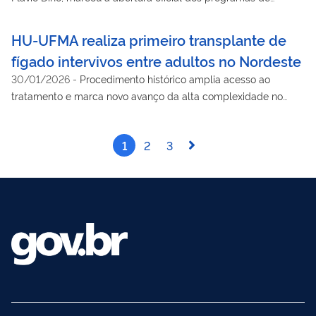
Residência Médica e Multiprofissional
HU-UFMA realiza primeiro transplante de
fígado intervivos entre adultos no Nordeste
30/01/2026
-
Procedimento histórico amplia acesso ao
tratamento e marca novo avanço da alta complexidade no
Maranhão
1
2
3