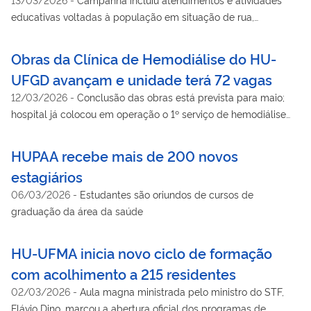
educativas voltadas à população em situação de rua,
pacientes e acompanhantes
Obras da Clínica de Hemodiálise do HU-
UFGD avançam e unidade terá 72 vagas
12/03/2026
-
Conclusão das obras está prevista para maio;
hospital já colocou em operação o 1º serviço de hemodiálise
contínua nas unidades de terapia intensiva adulto em hospital
público do SUS no estado
HUPAA recebe mais de 200 novos
estagiários
06/03/2026
-
Estudantes são oriundos de cursos de
graduação da área da saúde
HU-UFMA inicia novo ciclo de formação
com acolhimento a 215 residentes
02/03/2026
-
Aula magna ministrada pelo ministro do STF,
Flávio Dino, marcou a abertura oficial dos programas de