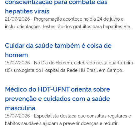
conscientização para combate das
hepatites virais
21/07/2026
-
Programação acontece no dia 24 de julho e
inclui orientações, testes rápidos gratuitos para hepatites B e
C, HIV e sífilis, além de aconselhamento em saúde
Cuidar da saúde também é coisa de
homem
15/07/2026
-
No Dia do Homem, celebrado nesta quarta-feira
(15), urologista do Hospital da Rede HU Brasil em Campo
Grande (MS) alerta para preconceitos que ainda limitam
cuidados com essa população no país
Médico do HDT-UFNT orienta sobre
prevenção e cuidados com a saúde
masculina
15/07/2026
-
Especialista destaca que consultas regulares e
hábitos saudáveis ajudam a prevenir doenças e reduzir
complicações