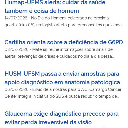
Humap-UFMS alerta: cuidar da saúde
também é coisa de homem
14/07/2026
-
No Dia do Homem, celebrado na próxima
quarta-feira (15), urologista alerta para preconceitos que ainda
limitam cuidados com essa população no país
Cartilha orienta sobre a deficiência de G6PD
08/07/2026
-
Material reúne informações sobre sinais de
alerta, prevenção de crises e cuidados no dia a dia dessa
alteração genética pouco conhecida
HUSM-UFSM passa a enviar amostras para
apoio diagnóstico em anatomia patológica
06/07/2026
-
Envio de amostras para o A.C. Camargo Cancer
Center integra iniciativa do SUS e busca reduzir o tempo de
liberação de laudos oncológicos
Glaucoma exige diagnóstico precoce para
evitar perda irreversível da visão