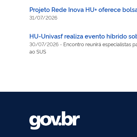
Projeto Rede Inova HU+ oferece bols
31/07/2026
HU-Univasf realiza evento híbrido s
30/07/2026
-
Encontro reunirá especialistas p
ao SUS