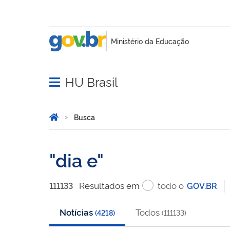
HU Brasil
Abrir menu principal de navegação
Você está aqui:
Página Inicial
Busca
Busca
dia e
Resultado
s
em
todo o
111133
GOV.BR
Notícias
Todos
(
4218
)
(
111133
)