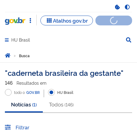
HU Brasil
Abrir menu principal de navegação
Você está aqui:
Página Inicial
Busca
Busca
caderneta brasileira da gestante
146
Resultado
s
em
todo o
GOV.BR
HU Brasil
Notícias
Todos
(
1
)
(
146
)
Filtrar