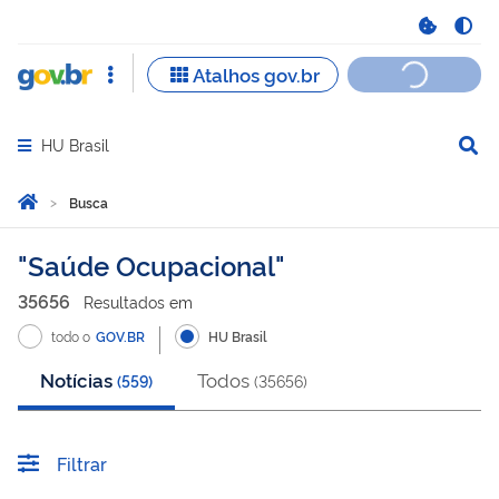
HU Brasil
Abrir menu principal de navegação
Você está aqui:
Página Inicial
Busca
Busca
Saúde Ocupacional
35656
Resultado
s
em
todo o
GOV.BR
HU Brasil
Notícias
Todos
(
559
)
(
35656
)
Filtrar