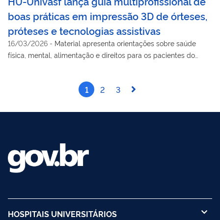
HU-Univasf lança guia multiprofissional de
boas práticas em impressão 3D de órteses,
próteses e tecnologias assistivas
16/03/2026
-
Material apresenta orientações sobre saúde
física, mental, alimentação e direitos para os pacientes do
projeto
1
2
3
HOSPITAIS UNIVERSITÁRIOS