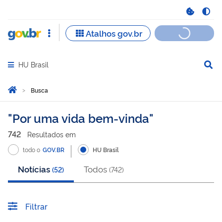
HU Brasil
Abrir menu principal de navegação
Você está aqui:
Página Inicial
Busca
Busca
Por uma vida bem-vinda
742
Resultado
s
em
todo o
GOV.BR
HU Brasil
Notícias
Todos
(
52
)
(
742
)
Filtrar