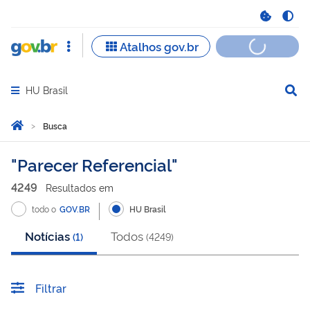
HU Brasil
Abrir menu principal de navegação
Você está aqui:
Página Inicial
Busca
Busca
Parecer Referencial
4249
Resultado
s
em
todo o
GOV.BR
HU Brasil
Notícias
Todos
(
1
)
(
4249
)
Filtrar