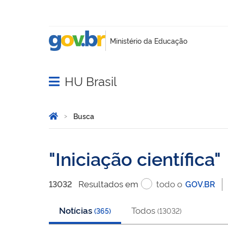
HU Brasil
Abrir menu principal de navegação
Você está aqui:
Página Inicial
Busca
Busca
Iniciação científica
Resultado
s
em
todo o
13032
GOV.BR
Notícias
Todos
(
365
)
(
13032
)