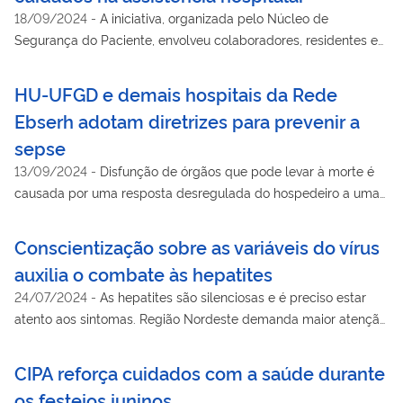
18/09/2024
-
A iniciativa, organizada pelo Núcleo de
Segurança do Paciente, envolveu colaboradores, residentes e
alunos internos, com foco no uso seguro de medicamentos e
na prevenção de riscos à segurança dos pacientes
HU-UFGD e demais hospitais da Rede
Ebserh adotam diretrizes para prevenir a
sepse
13/09/2024
-
Disfunção de órgãos que pode levar à morte é
causada por uma resposta desregulada do hospedeiro a uma
infecção
Conscientização sobre as variáveis do vírus
auxilia o combate às hepatites
24/07/2024
-
As hepatites são silenciosas e é preciso estar
atento aos sintomas. Região Nordeste demanda maior atenção
contra o vírus
CIPA reforça cuidados com a saúde durante
os festejos juninos