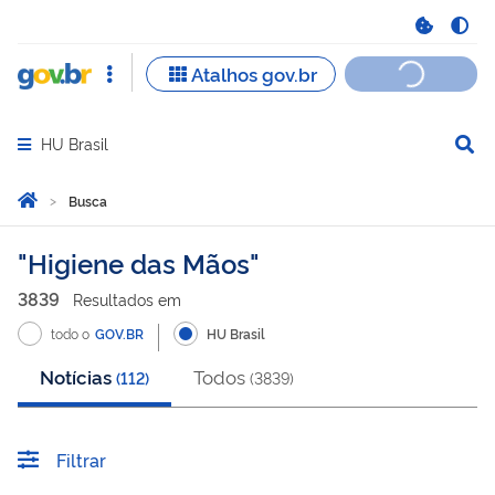
HU Brasil
Abrir menu principal de navegação
Você está aqui:
Página Inicial
Busca
Busca
Higiene das Mãos
3839
Resultado
s
em
todo o
GOV.BR
HU Brasil
Notícias
Todos
(
112
)
(
3839
)
Filtrar