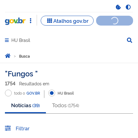
HU Brasil
Abrir menu principal de navegação
Você está aqui:
Página Inicial
Busca
Busca
Fungos
1754
Resultado
s
em
todo o
GOV.BR
HU Brasil
Notícias
Todos
(
39
)
(
1754
)
Filtrar