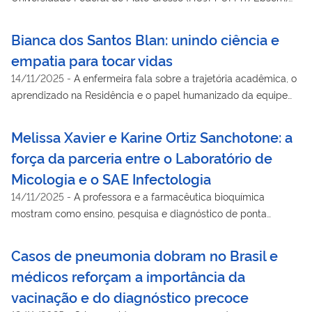
ganha destaque nacional por sua atuação na assistência e na
pesquisa sobre a paracoccidioidomicose, doença fúngica
Bianca dos Santos Blan: unindo ciência e
grave e negligenciada, tema da reportagem especial e do
empatia para tocar vidas
documentário “Sob(re) a Terra”, do portal Metropóles.
14/11/2025
-
A enfermeira fala sobre a trajetória acadêmica, o
aprendizado na Residência e o papel humanizado da equipe
multiprofissional no SAE Infectologia
Melissa Xavier e Karine Ortiz Sanchotone: a
força da parceria entre o Laboratório de
Micologia e o SAE Infectologia
14/11/2025
-
A professora e a farmacêutica bioquímica
mostram como ensino, pesquisa e diagnóstico de ponta
fortalecem o cuidado a pacientes imunossuprimidos no HU-
Furg/Ebserh
Casos de pneumonia dobram no Brasil e
médicos reforçam a importância da
vacinação e do diagnóstico precoce