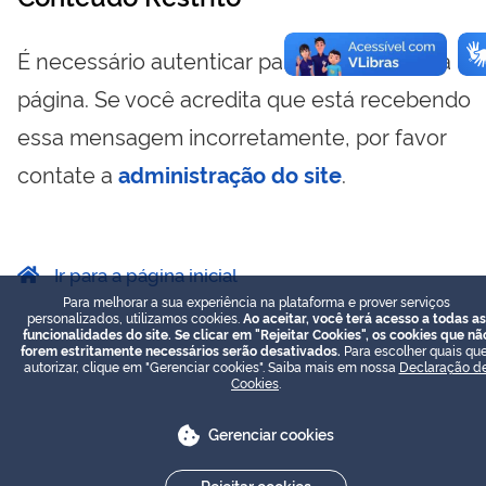
É necessário autenticar para visualizar essa
página. Se você acredita que está recebendo
essa mensagem incorretamente, por favor
contate a
administração do site
.
Ir para a página inicial
Para melhorar a sua experiência na plataforma e prover serviços
personalizados, utilizamos cookies.
Ao aceitar, você terá acesso a todas as
funcionalidades do site. Se clicar em "Rejeitar Cookies", os cookies que nã
forem estritamente necessários serão desativados.
Para escolher quais que
autorizar, clique em "Gerenciar cookies". Saiba mais em nossa
Declaração d
Cookies
.
Gerenciar cookies
Rejeitar cookies