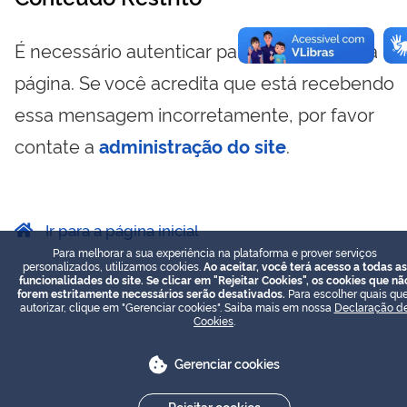
É necessário autenticar para visualizar essa
página. Se você acredita que está recebendo
essa mensagem incorretamente, por favor
contate a
administração do site
.
Ir para a página inicial
Para melhorar a sua experiência na plataforma e prover serviços
personalizados, utilizamos cookies.
Ao aceitar, você terá acesso a todas as
funcionalidades do site. Se clicar em "Rejeitar Cookies", os cookies que nã
forem estritamente necessários serão desativados.
Para escolher quais que
autorizar, clique em "Gerenciar cookies". Saiba mais em nossa
Declaração d
Cookies
.
Gerenciar cookies
Rejeitar cookies