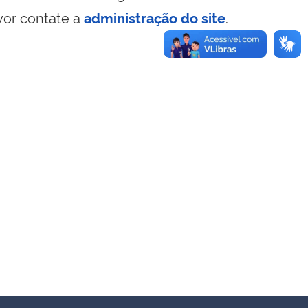
vor contate a
administração do site
.