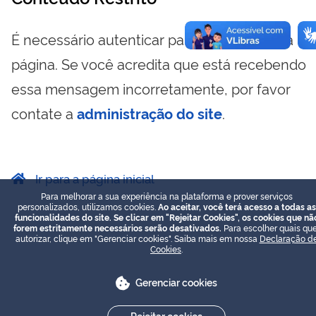
É necessário autenticar para visualizar essa
página. Se você acredita que está recebendo
essa mensagem incorretamente, por favor
contate a
administração do site
.
Ir para a página inicial
Para melhorar a sua experiência na plataforma e prover serviços
personalizados, utilizamos cookies.
Ao aceitar, você terá acesso a todas as
funcionalidades do site. Se clicar em "Rejeitar Cookies", os cookies que nã
forem estritamente necessários serão desativados.
Para escolher quais que
autorizar, clique em "Gerenciar cookies". Saiba mais em nossa
Declaração d
Cookies
.
Gerenciar cookies
Rejeitar cookies