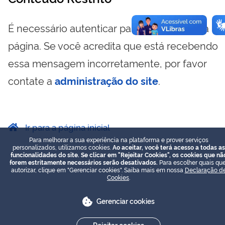
É necessário autenticar para visualizar essa
página. Se você acredita que está recebendo
essa mensagem incorretamente, por favor
contate a
administração do site
.
Ir para a página inicial
Para melhorar a sua experiência na plataforma e prover serviços
personalizados, utilizamos cookies.
Ao aceitar, você terá acesso a todas as
funcionalidades do site. Se clicar em "Rejeitar Cookies", os cookies que nã
forem estritamente necessários serão desativados.
Para escolher quais que
autorizar, clique em "Gerenciar cookies". Saiba mais em nossa
Declaração d
Cookies
.
Gerenciar cookies
Rejeitar cookies