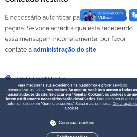
É necessário autenticar para visualizar essa
página. Se você acredita que está recebendo
essa mensagem incorretamente, por favor
contate a
administração do site
.
Ir para a página inicial
Para melhorar a sua experiência na plataforma e prover serviços
personalizados, utilizamos cookies.
Ao aceitar, você terá acesso a todas as
funcionalidades do site. Se clicar em "Rejeitar Cookies", os cookies que nã
forem estritamente necessários serão desativados.
Para escolher quais que
autorizar, clique em "Gerenciar cookies". Saiba mais em nossa
Declaração d
Cookies
.
Gerenciar cookies
Rejeitar cookies