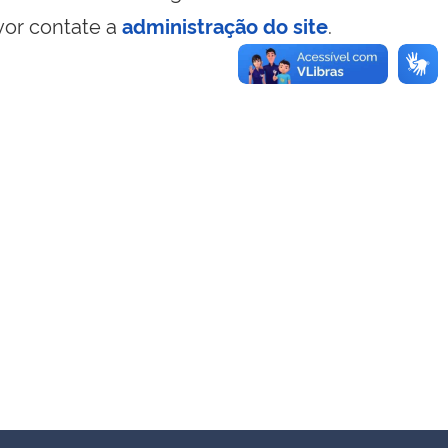
vor contate a
administração do site
.