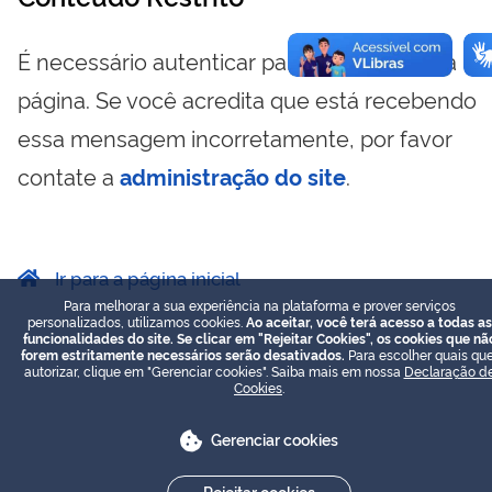
É necessário autenticar para visualizar essa
página. Se você acredita que está recebendo
essa mensagem incorretamente, por favor
contate a
administração do site
.
Ir para a página inicial
Para melhorar a sua experiência na plataforma e prover serviços
personalizados, utilizamos cookies.
Ao aceitar, você terá acesso a todas as
funcionalidades do site. Se clicar em "Rejeitar Cookies", os cookies que nã
forem estritamente necessários serão desativados.
Para escolher quais que
autorizar, clique em "Gerenciar cookies". Saiba mais em nossa
Declaração d
Cookies
.
Gerenciar cookies
Rejeitar cookies