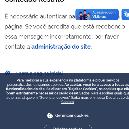
É necessário autenticar para visualizar essa
página. Se você acredita que está recebendo
essa mensagem incorretamente, por favor
contate a
administração do site
.
Ir para a página inicial
Para melhorar a sua experiência na plataforma e prover serviços
personalizados, utilizamos cookies.
Ao aceitar, você terá acesso a todas as
funcionalidades do site. Se clicar em "Rejeitar Cookies", os cookies que nã
forem estritamente necessários serão desativados.
Para escolher quais que
autorizar, clique em "Gerenciar cookies". Saiba mais em nossa
Declaração d
Cookies
.
Gerenciar cookies
Rejeitar cookies