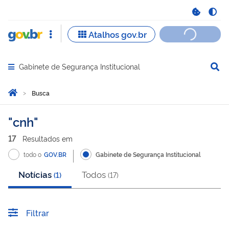
Gabinete de Segurança Institucional
Abrir menu principal de navegação
Você está aqui:
Página Inicial
Busca
Busca
cnh
17
Resultado
s
em
todo o
GOV.BR
Gabinete de Segurança Institucional
Notícias
Todos
(
1
)
(
17
)
Filtrar