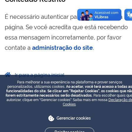
É necessário autenticar para visualizar essa
página. Se você acredita que está recebendo
essa mensagem incorretamente, por favor
contate a
administração do site
.
Ir para a página inicial
Para melhorar a sua experiência na plataforma e prover serviços
personalizados, utilizamos cookies.
Ao aceitar, você terá acesso a todas as
funcionalidades do site. Se clicar em "Rejeitar Cookies", os cookies que nã
forem estritamente necessários serão desativados.
Para escolher quais que
autorizar, clique em "Gerenciar cookies". Saiba mais em nossa
Declaração d
Cookies
.
Gerenciar cookies
Rejeitar cookies