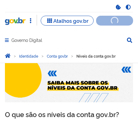
Governo Digital
Abrir menu principal de navegação
Você está aqui:
Página Inicial
Identidade
Conta gov.br
Níveis da conta gov.br
Níveis da conta gov.br
O que são os níveis da conta gov.br?