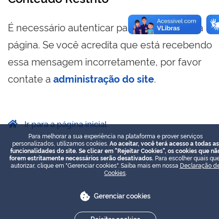
É necessário autenticar para visualizar essa
página. Se você acredita que está recebendo
essa mensagem incorretamente, por favor
contate a
administração do site
.
Ir para a página inicial
Para melhorar a sua experiência na plataforma e prover serviços
personalizados, utilizamos cookies.
Ao aceitar, você terá acesso a todas as
funcionalidades do site. Se clicar em "Rejeitar Cookies", os cookies que nã
forem estritamente necessários serão desativados.
Para escolher quais que
autorizar, clique em "Gerenciar cookies". Saiba mais em nossa
Declaração d
Cookies
.
Gerenciar cookies
Rejeitar cookies