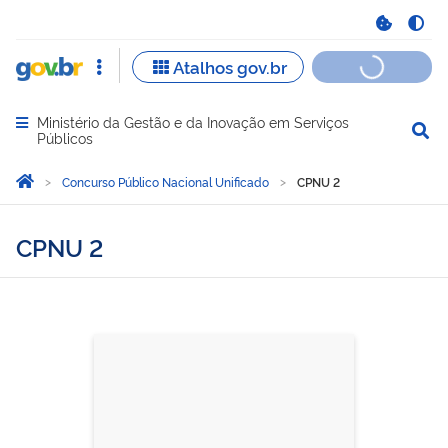
Ministério da Gestão e da Inovação em Serviços
Abrir menu principal de navegação
Públicos
Você está aqui:
Página Inicial
Concurso Público Nacional Unificado
CPNU 2
CPNU 2