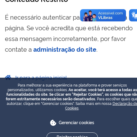
É necessário autenticar para visualizar essa
página. Se você acredita que está recebendo
essa mensagem incorretamente, por favor
contate a
administração do site
.
Ir para a página inicial
Para melhorar a sua experiência na plataforma e prover serviços
personalizados, utilizamos cookies.
Ao aceitar, você terá acesso a todas as
funcionalidades do site. Se clicar em "Rejeitar Cookies", os cookies que nã
forem estritamente necessários serão desativados.
Para escolher quais que
autorizar, clique em "Gerenciar cookies". Saiba mais em nossa
Declaração d
Cookies
.
Gerenciar cookies
Rejeitar cookies