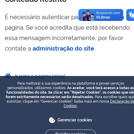
É necessário autenticar para visualizar essa
página. Se você acredita que está recebendo
essa mensagem incorretamente, por favor
contate a
administração do site
.
Ir para a página inicial
Para melhorar a sua experiência na plataforma e prover serviços
personalizados, utilizamos cookies.
Ao aceitar, você terá acesso a todas as
funcionalidades do site. Se clicar em "Rejeitar Cookies", os cookies que nã
forem estritamente necessários serão desativados.
Para escolher quais que
autorizar, clique em "Gerenciar cookies". Saiba mais em nossa
Declaração d
Cookies
.
Gerenciar cookies
Rejeitar cookies