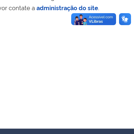
vor contate a
administração do site
.