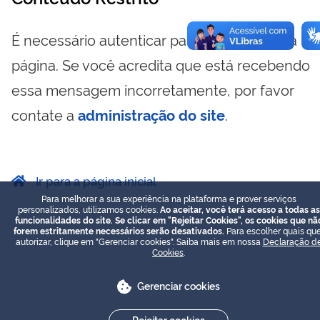
É necessário autenticar para visualizar essa
página. Se você acredita que está recebendo
essa mensagem incorretamente, por favor
contate a
administração do site
.
Ir para a página inicial
Para melhorar a sua experiência na plataforma e prover serviços
personalizados, utilizamos cookies.
Ao aceitar, você terá acesso a todas as
funcionalidades do site. Se clicar em "Rejeitar Cookies", os cookies que nã
forem estritamente necessários serão desativados.
Para escolher quais que
autorizar, clique em "Gerenciar cookies". Saiba mais em nossa
Declaração d
Cookies
.
Gerenciar cookies
Rejeitar cookies