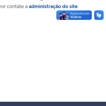
vor contate a
administração do site
.